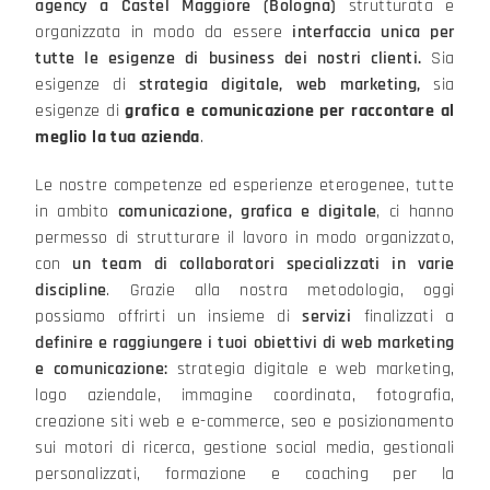
agency a Castel Maggiore (Bologna)
strutturata e
organizzata in modo da essere
interfaccia unica per
tutte le esigenze di business dei nostri clienti
.
Sia
esigenze di
strategia digitale, web marketing,
sia
esigenze di
grafica e comunicazione per raccontare al
meglio la tua azienda
.
Le nostre competenze ed esperienze eterogenee, tutte
in ambito
comunicazione, grafica e digitale
, ci hanno
permesso di strutturare il lavoro in modo organizzato,
con
un team di collaboratori specializzati in varie
discipline
. Grazie alla nostra metodologia, oggi
possiamo offrirti un insieme di
servizi
finalizzati a
definire e raggiungere i tuoi obiettivi di web marketing
e comunicazione:
strategia digitale e web marketing,
logo aziendale, immagine coordinata, fotografia,
creazione siti web e e-commerce, seo e posizionamento
sui motori di ricerca, gestione social media, gestionali
personalizzati, formazione e coaching per la