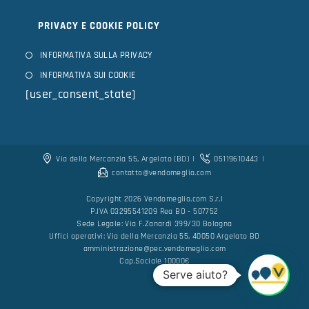
PRIVACY E COOKIE POLICY
INFORMATIVA SULLA PRIVACY
INFORMATIVA SUI COOKIE
[user_consent_state]
Via della Mercanzia 55, Argelato (BO)
05119610443
contatto@vendomeglio.com
Copyright 2026 Vendomeglio.com S.r.l
P.IVA 03295541209 Rea BO - 507752
Sede Legale: Via F.Zanardi 399/30 Bologna
Uffici operativi: Via della Mercanzia 55, 40050 Argelato BO
amministrazione@pec.vendomeglio.com
Cap.Sociale 10000€
Serve aiuto?