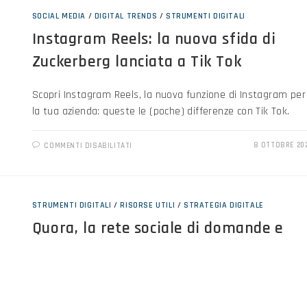
SOCIAL MEDIA
/
DIGITAL TRENDS
/
STRUMENTI DIGITALI
Instagram Reels: la nuova sfida di
Zuckerberg lanciata a Tik Tok
Scopri Instagram Reels, la nuova funzione di Instagram per
la tua azienda: queste le (poche) differenze con Tik Tok.
8 OTTOBRE 20
COMMENTI DISABILITATI
STRUMENTI DIGITALI
/
RISORSE UTILI
/
STRATEGIA DIGITALE
Quora, la rete sociale di domande e
risposte
Scopri l'importanza di Quora per la tua azienda: la nuova
rete di domande e risposte in cui curiosi "amatori"