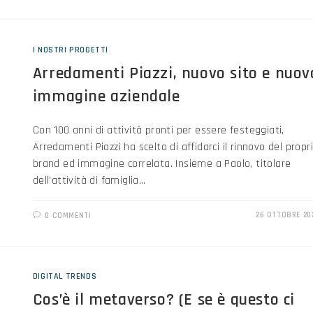
I NOSTRI PROGETTI
Arredamenti Piazzi, nuovo sito e nuov
immagine aziendale
Con 100 anni di attività pronti per essere festeggiati,
Arredamenti Piazzi ha scelto di affidarci il rinnovo del propr
brand ed immagine correlata. Insieme a Paolo, titolare
dell'attività di famiglia…
26 OTTOBRE 20
0 COMMENTI
DIGITAL TRENDS
Cos’è il metaverso? (E se è questo ci