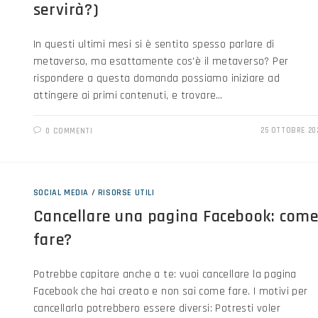
servirà?)
In questi ultimi mesi si è sentito spesso parlare di
metaverso, ma esattamente cos'è il metaverso? Per
rispondere a questa domanda possiamo iniziare ad
attingere ai primi contenuti, e trovare…
25 OTTOBRE 20
0 COMMENTI
SOCIAL MEDIA
/
RISORSE UTILI
Cancellare una pagina Facebook: com
fare?
Potrebbe capitare anche a te: vuoi cancellare la pagina
Facebook che hai creato e non sai come fare. I motivi per
cancellarla potrebbero essere diversi: Potresti voler