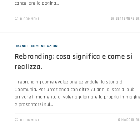
cancellare la pagina…
26 SETTEMBRE 20
0 COMMENTI
BRAND E COMUNICAZIONE
Rebranding: cosa significa e come si
realizza.
Il rebranding come evoluzione aziendale: la storia di
Coomunia. Per un'azienda con oltre 70 anni di storia, può
arrivare il momento di voler aggiornare la propria immagin
e presentarsi sul…
6 MAGGIO 20
0 COMMENTI