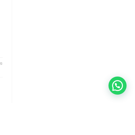
20
Serve aiuto?