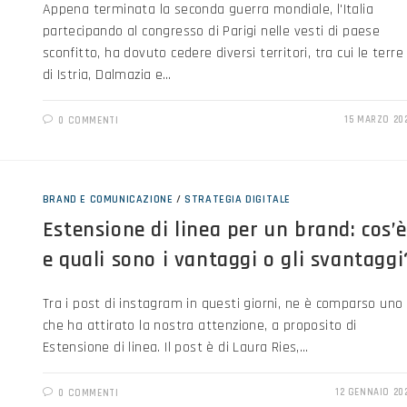
Appena terminata la seconda guerra mondiale, l'Italia
partecipando al congresso di Parigi nelle vesti di paese
sconfitto, ha dovuto cedere diversi territori, tra cui le terre
di Istria, Dalmazia e…
15 MARZO 20
0 COMMENTI
BRAND E COMUNICAZIONE
/
STRATEGIA DIGITALE
Estensione di linea per un brand: cos’è
e quali sono i vantaggi o gli svantaggi
Tra i post di instagram in questi giorni, ne è comparso uno
che ha attirato la nostra attenzione, a proposito di
Estensione di linea. Il post è di Laura Ries,…
12 GENNAIO 20
0 COMMENTI