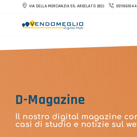
VIA DELLA MERCANZIA 55, ARGELATO (BO)
051196104
D-Magazine
Il nostro digital magazine co
casi di studio e notizie sul we