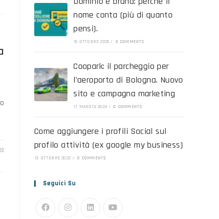
Dominio e brand: perché il
nome conta (più di quanto
pensi).
15 OTTOBRE 2025
/
0 COMMENTS
a
Coopark: il parcheggio per
l’aeroporto di Bologna. Nuovo
sito e campagna marketing
io
17 MAGGIO 2024
/
0 COMMENTS
Come aggiungere i profili Social sul
profilo attività (ex google my business)
22
13 OTTOBRE 2023
/
0 COMMENTS
Seguici Su